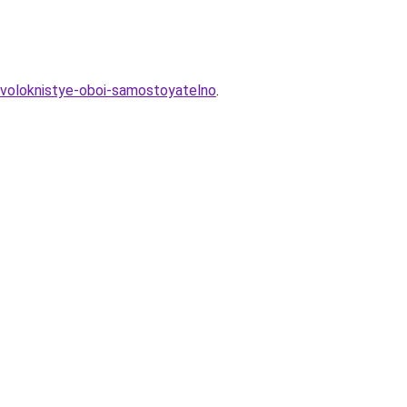
lovoloknistye-oboi-samostoyatelno
.