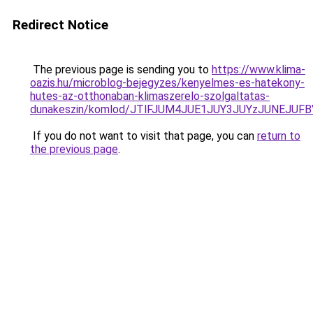
Redirect Notice
The previous page is sending you to
https://www.klima-
oazis.hu/microblog-bejegyzes/kenyelmes-es-hatekony-
hutes-az-otthonaban-klimaszerelo-szolgaltatas-
dunakeszin/komlod/JTlFJUM4JUE1JUY3JUYzJUNEJU
If you do not want to visit that page, you can
return to
the previous page
.