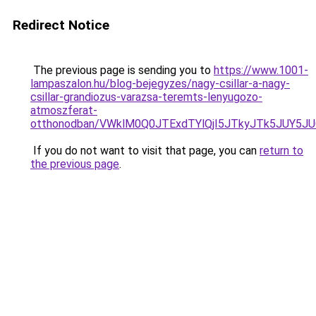
Redirect Notice
The previous page is sending you to
https://www.1001-
lampaszalon.hu/blog-bejegyzes/nagy-csillar-a-nagy-
csillar-grandiozus-varazsa-teremts-lenyugozo-
atmoszferat-
otthonodban/VWklM0Q0JTExdTYlQjI5JTkyJTk5JUY5
If you do not want to visit that page, you can
return to
the previous page
.