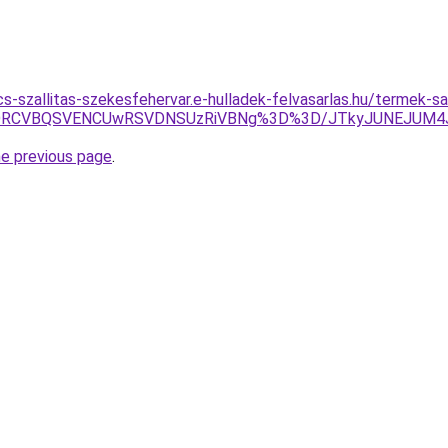
cs-szallitas-szekesfehervar.e-hulladek-felvasarlas.hu/termek-
2TCVDRCVBQSVENCUwRSVDNSUzRiVBNg%3D%3D/JTkyJUNEJU
he previous page
.