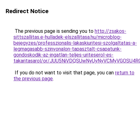
Redirect Notice
The previous page is sending you to
http://zsakos-
sittszallitas.e-hulladek-elszallitasa.hu/microblog-
bejegyzes/professzionalis-lakaskiuritesi-szolgaltatas-a-
legmagasabb-szinvonalon-tapasztalt-csapatunk-
gondoskodik-az-ingatlan-teljes-uriteserol-es-
takaritasarol/or/JUU5NiVDQSUwNyUyNyVCMyVGOS
If you do not want to visit that page, you can
return to
the previous page
.