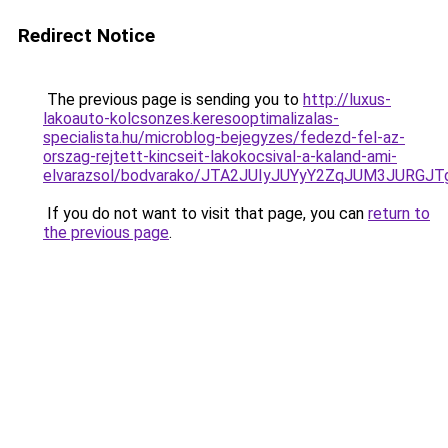
Redirect Notice
The previous page is sending you to
http://luxus-
lakoauto-kolcsonzes.keresooptimalizalas-
specialista.hu/microblog-bejegyzes/fedezd-fel-az-
orszag-rejtett-kincseit-lakokocsival-a-kaland-ami-
elvarazsol/bodvarako/JTA2JUIyJUYyY2ZqJUM3JU
If you do not want to visit that page, you can
return to
the previous page
.