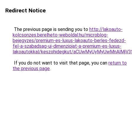
Redirect Notice
The previous page is sending you to
http://lakoauto-
kolcsonzes.berelheto-weboldal.hu/microblog-
bejegyzes/premium-es-luxus-lakoauto-berles-fedezd-
fel-a-szabadsag-uj-dimenziojat-a-premium-es-luxus-
lakoautokkal/keszohidegkut/aCUwMyUyMyUwMnAlMj
If you do not want to visit that page, you can
return to
the previous page
.