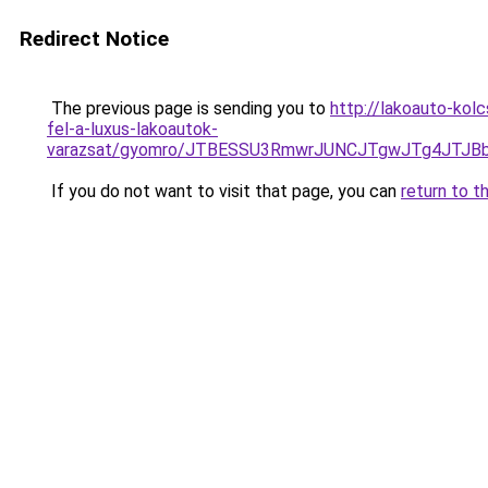
Redirect Notice
The previous page is sending you to
http://lakoauto-kol
fel-a-luxus-lakoautok-
varazsat/gyomro/JTBESSU3RmwrJUNCJTgwJTg4JTJ
If you do not want to visit that page, you can
return to t