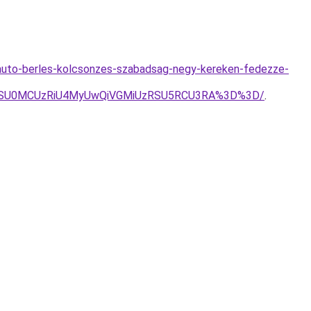
oauto-berles-kolcsonzes-szabadsag-negy-kereken-fedezze-
SSU0MCUzRiU4MyUwQiVGMiUzRSU5RCU3RA%3D%3D/
.