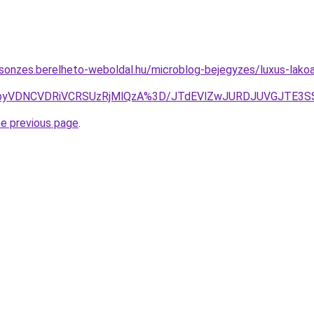
csonzes.berelheto-weboldal.hu/microblog-bejegyzes/luxus-lak
BbyVDNCVDRiVCRSUzRjMlQzA%3D/JTdEVlZwJURDJUVGJTE3
he previous page
.